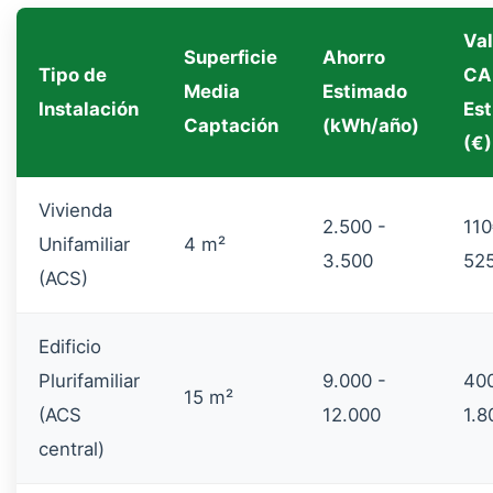
Val
Superficie
Ahorro
Tipo de
CA
Media
Estimado
Instalación
Es
Captación
(kWh/año)
(€)
Vivienda
2.500 -
110
Unifamiliar
4 m²
3.500
52
(ACS)
Edificio
Plurifamiliar
9.000 -
40
15 m²
(ACS
12.000
1.8
central)