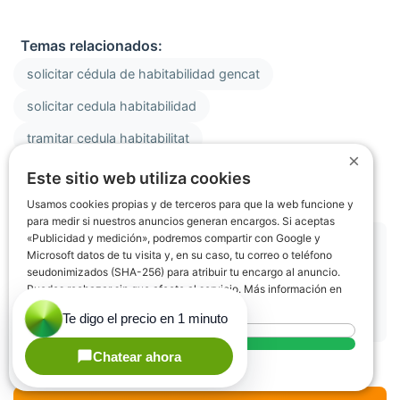
Temas relacionados:
solicitar cédula de habitabilidad gencat
solicitar cedula habitabilidad
tramitar cedula habitabilitat
×
como conseguir cedula habitabilidad
Este sitio web utiliza cookies
Usamos cookies propias y de terceros para que la web funcione y
para medir si nuestros anuncios generan encargos. Si aceptas
«Publicidad y medición», podremos compartir con Google y
Compartir este artículo:
Microsoft datos de tu visita y, en su caso, tu correo o teléfono
seudonimizados (SHA-256) para atribuir tu encargo al anuncio.
Puedes rechazar sin que afecte al servicio. Más información en
WhatsApp
nuestra
Política de cookies
Rechazar todo
Aceptar todo
Mostrar detalles