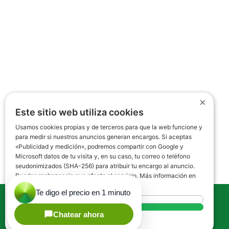
×
Este sitio web utiliza cookies
Usamos cookies propias y de terceros para que la web funcione y
para medir si nuestros anuncios generan encargos. Si aceptas
«Publicidad y medición», podremos compartir con Google y
Microsoft datos de tu visita y, en su caso, tu correo o teléfono
seudonimizados (SHA-256) para atribuir tu encargo al anuncio.
Puedes rechazar sin que afecte al servicio. Más información en
WhatsApp
nuestra
Política de cookies
Rechazar todo
Aceptar todo
Sobre Nosotros
Mostrar detalles