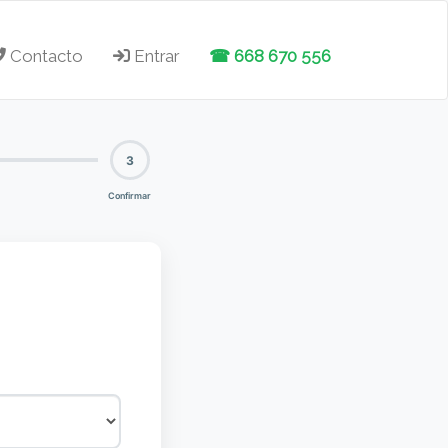
Contacto
Entrar
☎ 668 670 556
3
Confirmar