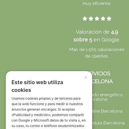
muy eficiente.
Valoración de
4.9
sobre 5
en Google.
Más de 1.565 valoraciones
de clientes.
SERVICIOS
×
BARCELONA
Este sitio web utiliza
cookies
Certificado energético
Usamos cookies propias y de terceros para
Barcelona
que la web funcione y para medir si nuestros
anuncios generan encargos. Si aceptas
CEE online Barcelona
«Publicidad y medición», podremos compartir
con Google y Microsoft datos de tu visita y, en
CEE + Cédula Barcelona
su caso, tu correo o teléfono seudonimizados