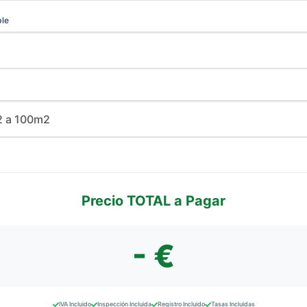
ble
Precio TOTAL a Pagar
- €
IVA Incluido
Inspección Incluida
Registro Incluido
Tasas Incluidas