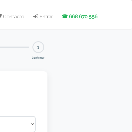
Contacto
Entrar
☎ 668 670 556
3
Confirmar