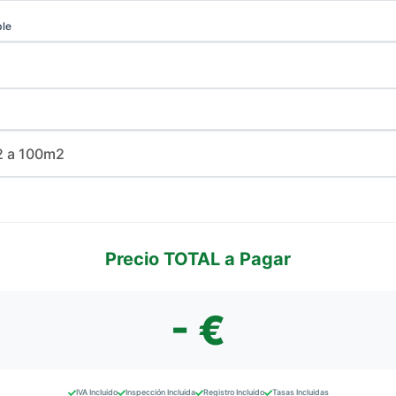
ble
Precio TOTAL a Pagar
- €
IVA Incluido
Inspección Incluida
Registro Incluido
Tasas Incluidas