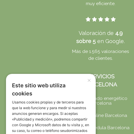
muy eficiente.
Valoración de
4.9
sobre 5
en Google.
Más de 1.565 valoraciones
de clientes.
SERVICIOS
×
BARCELONA
Este sitio web utiliza
cookies
Certificado energético
Usamos cookies propias y de terceros para
Barcelona
que la web funcione y para medir si nuestros
anuncios generan encargos. Si aceptas
CEE online Barcelona
«Publicidad y medición», podremos compartir
con Google y Microsoft datos de tu visita y, en
CEE + Cédula Barcelona
su caso, tu correo o teléfono seudonimizados