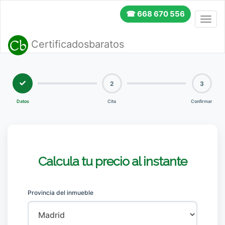
☎ 668 670 556
Toggl
navig
Certificadosbaratos
2
3
Datos
Cita
Confirmar
Calcula tu precio al instante
Provincia del inmueble