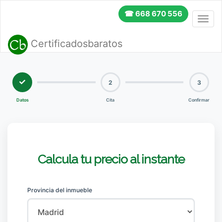
☎ 668 670 556
Toggl
navig
Certificadosbaratos
2
3
Datos
Cita
Confirmar
Calcula tu precio al instante
Provincia del inmueble